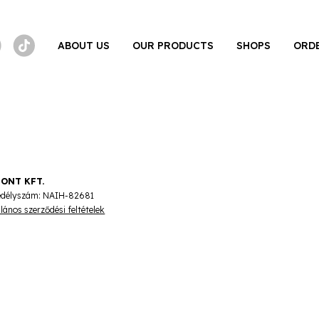
ABOUT US
OUR PRODUCTS
SHOPS
ORD
PONT KFT.
edélyszám: NAIH-82681
alános szerződési feltételek