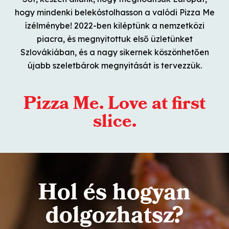
hogy mindenki belekóstolhasson a valódi Pizza Me
ízélménybe! 2022-ben kiléptünk a nemzetközi
piacra, és megnyitottuk első üzletünket
Szlovákiában, és a nagy sikernek köszönhetően
újabb szeletbárok megnyitását is tervezzük.
Pizza Me. Love at first
slice.
Hol és hogyan
dolgozhatsz?