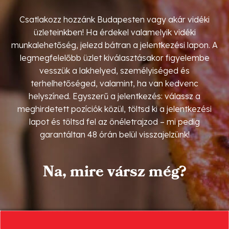
Csatlakozz hozzánk Budapesten vagy akár vidéki
üzleteinkben! Ha érdekel valamelyik vidéki
munkalehetőség, jelezd bátran a jelentkezési lapon. A
legmegfelelőbb üzlet kiválasztásakor figyelembe
vesszük a lakhelyed, személyiséged és
terhelhetőséged, valamint, ha van kedvenc
helyszíned. Egyszerű a jelentkezés: válassz a
meghirdetett pozíciók közül, töltsd ki a jelentkezési
lapot és töltsd fel az önéletrajzod – mi pedig
garantáltan 48 órán belül visszajelzünk!
Na, mire vársz még?