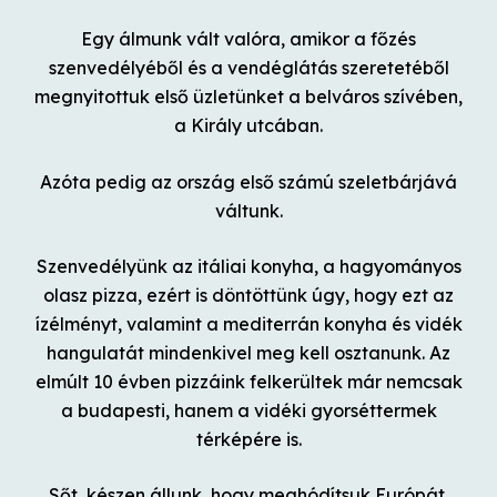
Egy álmunk vált valóra, amikor a főzés
szenvedélyéből és a vendéglátás szeretetéből
megnyitottuk első üzletünket a belváros szívében,
a Király utcában.
Azóta pedig az ország első számú szeletbárjává
váltunk.
Szenvedélyünk az itáliai konyha, a hagyományos
olasz pizza, ezért is döntöttünk úgy, hogy ezt az
ízélményt, valamint a mediterrán konyha és vidék
hangulatát mindenkivel meg kell osztanunk. Az
elmúlt 10 évben pizzáink felkerültek már nemcsak
a budapesti, hanem a vidéki gyorséttermek
térképére is.
Sőt, készen állunk, hogy meghódítsuk Európát,